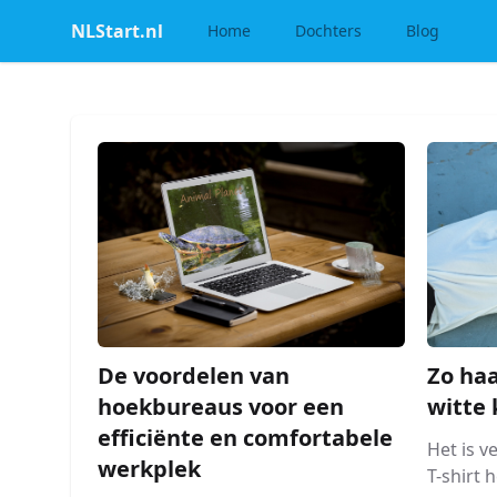
NLStart.nl
Home
Dochters
Blog
De voordelen van
Zo haa
hoekbureaus voor een
witte 
efficiënte en comfortabele
Het is v
werkplek
T-shirt 