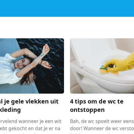
l je gele vlekken uit
4 tips om de wc te
kleding
ontstoppen
ervelend wanneer je een wit
Bah, de wc spoelt weer eens
hebt gekocht en dat je er na
door! Wanneer de wc verstop